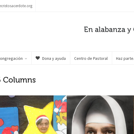
ecristosacerdote.org
En alabanza y 
Congregación
Dona y ayuda
Centro de Pastoral
Haz part
 6 Columns