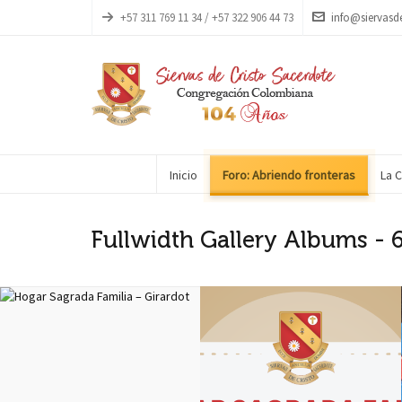
+57 311 769 11 34 / +57 322 906 44 73
info@siervasd
Inicio
Foro: Abriendo fronteras
La 
Fullwidth Gallery Albums -
Hogar Sagrada Familia –
Girardot