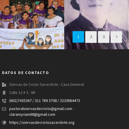
Hogar de la niña
Hogar Judith Jaramillo
1
2
3
DATOS DE CONTACTO
Siervas de Cristo Sacerdote - Casa General
Calle 12 # 2 - 88
(601)7435367 / 311 769 3708 / 3229064473
pastoralsiervasdecristo@gmail.com -
claramyriam68@gmail.com
https://siervasdecristosacerdote.org