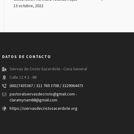
13 octubre, 2022
DATOS DE CONTACTO
Siervas de Cristo Sacerdote - Casa General
Calle 12 # 2 - 88
(601)7435367 / 311 769 3708 / 3229064473
pastoralsiervasdecristo@gmail.com -
claramyriam68@gmail.com
https://siervasdecristosacerdote.org