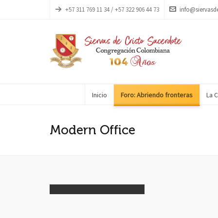
+57 311 769 11 34 / +57 322 906 44 73
info@siervasd
Inicio
Foro: Abriendo fronteras
La 
Modern Office