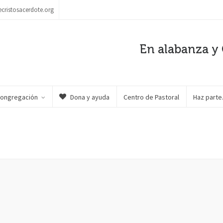
ecristosacerdote.org
En alabanza y 
Congregación
Dona y ayuda
Centro de Pastoral
Haz part