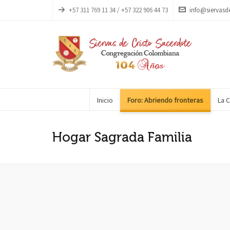
+57 311 769 11 34 / +57 322 906 44 73
info@siervasd
Inicio
Foro: Abriendo fronteras
La 
Hogar Sagrada Familia