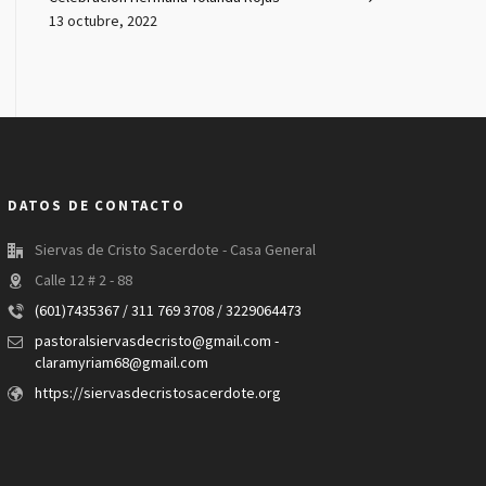
13 octubre, 2022
DATOS DE CONTACTO
Siervas de Cristo Sacerdote - Casa General
Calle 12 # 2 - 88
(601)7435367 / 311 769 3708 / 3229064473
pastoralsiervasdecristo@gmail.com -
claramyriam68@gmail.com
https://siervasdecristosacerdote.org