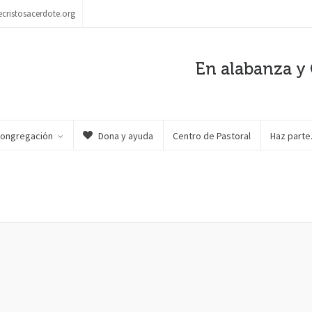
ecristosacerdote.org
En alabanza y 
Congregación
Dona y ayuda
Centro de Pastoral
Haz part