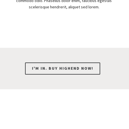
commodo odio. Phasellus dolor enim, faucibus egestas
scelerisque hendrerit, aliquet sed lorem.
I'M IN. BUY HIGHEND NOW!