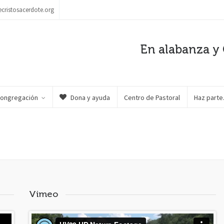
ecristosacerdote.org
En alabanza y 
Congregación
Dona y ayuda
Centro de Pastoral
Haz part
Vimeo