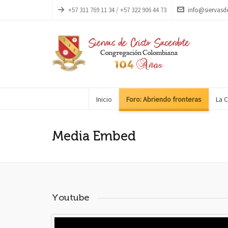
+57 311 769 11 34 / +57 322 906 44 73
info@siervasd
Inicio
Foro: Abriendo fronteras
La 
Media Embed
Youtube