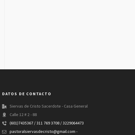
DATOS DE CONTACTO
Siervas de Cristo Sacerdote - Casa General
Calle 12 # 2 - 88
(601)7435367 / 311 769 3708 / 3229064473
pastoralsiervasdecristo@gmail.com -