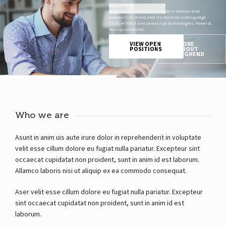
Caption Text4 

H
i
g
h
e
n
d
i
s
c
r
e
a
t
e
d
w
i
t
h
m
o
d
e
r
n
d
e
v
i
c
e
s
a
n
d
b
r
o
w
s
e
r
s
i
n
m
i
n
d
a
n
d
i
t
'
s
b
u
i
l
t
o
n
c
u
t
t
i
n
g
e
d
g
e
C
S
S
3
,
H
T
M
L
5
a
n
d
J
a
v
a
s
c
r
i
p
t
t
e
c
h
n
o
l
o
g
i
e
s
.
P
o
w
e
r
&
B
e
a
u
t
y
c
o
m
b
i
n
e
d
.
VIEW OPEN 
MORE 
POSITIONS
ABOUT 
HIGHEND
Who we are
Asunt in anim uis aute irure dolor in reprehenderit in voluptate
velit esse cillum dolore eu fugiat nulla pariatur. Excepteur sint
occaecat cupidatat non proident, sunt in anim id est laborum.
Allamco laboris nisi ut aliquip ex ea commodo consequat.
Aser velit esse cillum dolore eu fugiat nulla pariatur. Excepteur
sint occaecat cupidatat non proident, sunt in anim id est
laborum.