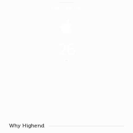
PIXELS PUSHED
26
DEVICES USED
Why Highend