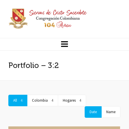
Portfolio – 3:2
All
4
Colombia
4
Hogares
4
Date
Name