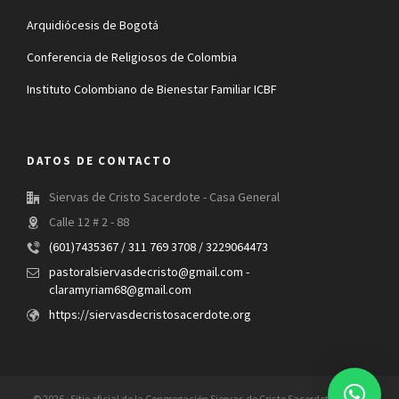
Arquidiócesis de Bogotá
Conferencia de Religiosos de Colombia
Instituto Colombiano de Bienestar Familiar ICBF
DATOS DE CONTACTO
Siervas de Cristo Sacerdote - Casa General
Calle 12 # 2 - 88
(601)7435367 / 311 769 3708 / 3229064473
pastoralsiervasdecristo@gmail.com -
claramyriam68@gmail.com
https://siervasdecristosacerdote.org
© 2026 · Sitio oficial de la Congregación Siervas de Cristo Sacerdote. Todos