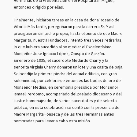
Hermanas de la Presentación en el Hospital San Miguel,
entonces dirigido por ellas.
Finalmente, iniciaron tareas en la casa de doña Rosario de
Villoria. Más tarde, peregrinaron para la carrera 5ª. Y así
prosiguieron sin techo propio, hasta el punto de que Madre
Margarita, nuestra Fundadora, intentó tres veces retirarlas,
lo que hubiera sucedido al no mediar el Excelentísimo
Monseñor José Ignacio López, Obispo de Garzón.
En enero de 1935, el sacerdote Medardo Charry y la
señorita Virginia Charry donaron un lote y una casita de paja.
Se bendijo la primera piedra del actual edificio, con gran
solemnidad, por celebrarse entonces las bodas de oro de
Monseñor Medina, en ceremonia presidida por Monseñor
Ismael Perdomo, acompañado del prelado diocesano y del
ilustre homenajeado, de varios sacerdotes y de selecto
público; en esta celebración se contó con la presencia de
Madre Margarita Fonseca y de las tres Hermanas antes
nombradas para llevar a cabo esta misión.