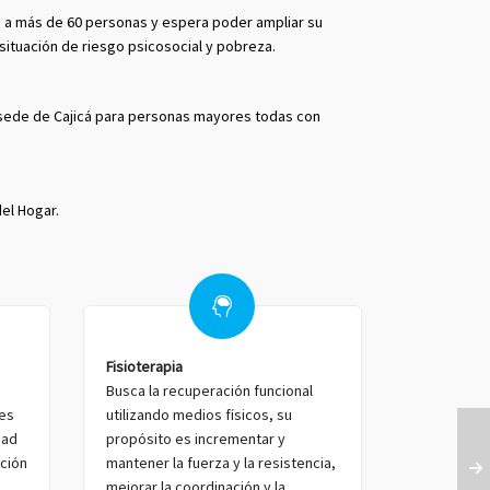
an a más de 60 personas y espera poder ampliar su
situación de riesgo psicosocial y pobreza.
a sede de Cajicá para personas mayores todas con
del Hogar.
Fisioterapia
Busca la recuperación funcional
res
utilizando medios físicos, su
dad
propósito es incrementar y
ición
mantener la fuerza y la resistencia,
mejorar la coordinación y la