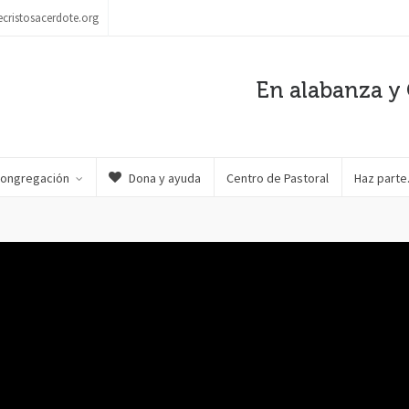
ecristosacerdote.org
En alabanza y 
Congregación
Dona y ayuda
Centro de Pastoral
Haz part