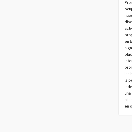
Pro
ocup
nue
disc
acti
prop
en 
sign
pla
int
pro
las 
la p
ind
una 
a la
en q