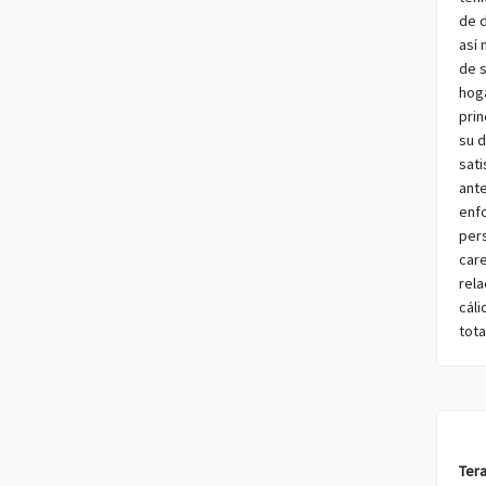
de d
así 
de 
hog
pri
su d
sati
ante
enf
per
care
rel
cáli
tota
Ter