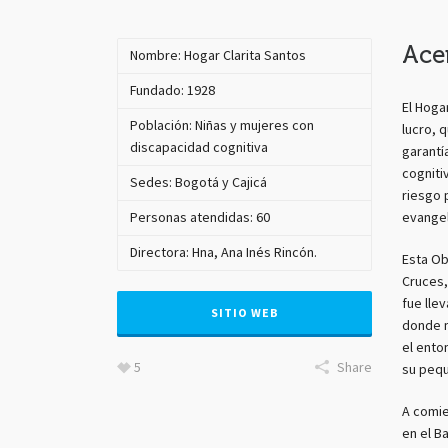
Ace
Nombre: Hogar Clarita Santos
Fundado: 1928
El Hoga
Población: Niñas y mujeres con
lucro, 
discapacidad cognitiva
garantí
cogniti
Sedes: Bogotá y Cajicá
riesgo 
Personas atendidas: 60
evangel
Directora: Hna, Ana Inés Rincón.
Esta Ob
Cruces,
fue lle
SITIO WEB
donde m
el ento
5
Share
su peque
A comie
en el B