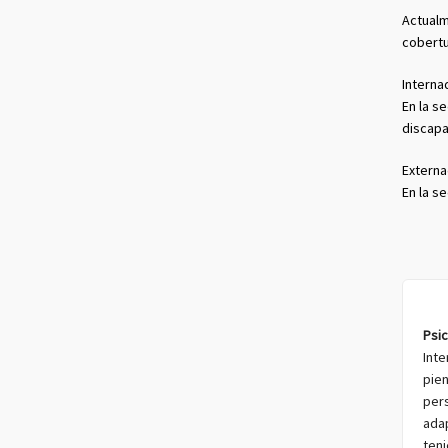
Actualm
cobertu
Interna
En la s
discapa
Externa
En la s
Psic
Inte
pie
per
ada
ten