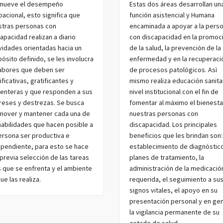
mueve el desempeño
Estas dos áreas desarrollan un
acional, esto significa que
función asistencial y Humana
stras personas con
encaminada a apoyar a la pers
apacidad realizan a diario
con discapacidad en la promoc
vidades orientadas hacia un
de la salud, la prevención de la
ósito definido, se les involucra
enfermedad y en la recuperaci
labores que deben ser
de procesos patológicos. Asì
ificativas, gratificantes y
mismo realiza educación sanitar
centeras y que responden a sus
nivel institucional con el fin de
ereses y destrezas. Se busca
fomentar al máximo el bienesta
mover y mantener cada una de
nuestras personas con
habilidades que hacen posible a
discapacidad. Los principales
ersona ser productiva e
beneficios que les brindan son:
ependiente, para esto se hace
establecimiento de diagnóstic
previa selección de las tareas
planes de tratamiento, la
s que se enfrenta y el ambiente
administración de la medicació
ue las realiza.
requerida, el seguimiento a su
signos vitales, el apoyo en su
presentación personal y en gen
la vigilancia permanente de su