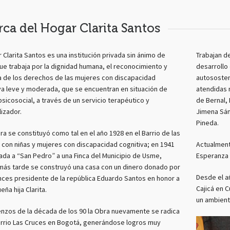
rca del Hogar Clarita Santos
r Clarita Santos es una institución privada sin ánimo de
Trabajan d
que trabaja por la dignidad humana, el reconocimiento y
desarrollo 
a de los derechos de las mujeres con discapacidad
autososten
va leve y moderada, que se encuentran en situación de
atendidas 
psicosocial, a través de un servicio terapéutico y
de Bernal,
izador.
Jimena Sánc
Pineda.
ra se constituyó como tal en el año 1928 en el Barrio de las
 con niñas y mujeres con discapacidad cognitiva; en 1941
Actualmente
vada a “San Pedro” a una Finca del Municipio de Usme,
Esperanza 
ás tarde se construyó una casa con un dinero donado por
Desde el a
nces presidente de la república Eduardo Santos en honor a
Cajicá en 
ña hija Clarita.
un ambient
nzos de la década de los 90 la Obra nuevamente se radica
arrio Las Cruces en Bogotá, generándose logros muy