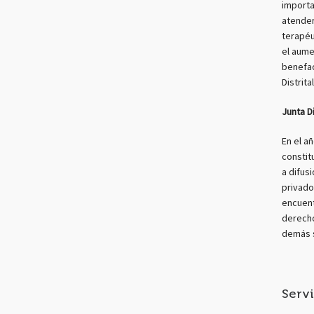
importa
atender
terapéu
el aume
benefac
Distrita
Junta D
En el a
constit
a difus
privado
encuent
derecho
demás s
Servi