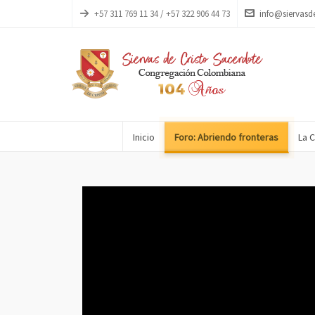
+57 311 769 11 34 / +57 322 906 44 73
info@siervasd
Inicio
Foro: Abriendo fronteras
La 