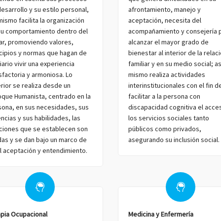
esarrollo y su estilo personal,
afrontamiento, manejo y
mismo facilita la organización
aceptación, necesita del
su comportamiento dentro del
acompañamiento y consejería 
ar, promoviendo valores,
alcanzar el mayor grado de
ncipios y normas que hagan de
bienestar al interior de la relac
iario vivir una experiencia
familiar y en su medio social; as
sfactoria y armoniosa. Lo
mismo realiza actividades
rior se realiza desde un
interinstitucionales con el fin d
oque Humanista, centrado en la
facilitar a la persona con
sona, en sus necesidades, sus
discapacidad cognitiva el acce
ncias y sus habilidades, las
los servicios sociales tanto
aciones que se establecen son
públicos como privados,
das y se dan bajo un marco de
asegurando su inclusión social.
l aceptación y entendimiento.
apia Ocupacional
Medicina y Enfermería