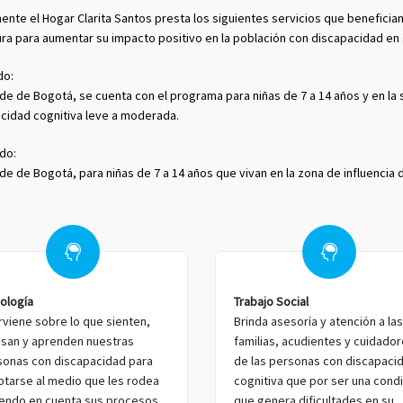
ente el Hogar Clarita Santos presta los siguientes servicios que benefici
ra para aumentar su impacto positivo en la población con discapacidad en 
do:
ede de Bogotá, se cuenta con el programa para niñas de 7 a 14 años y en l
cidad cognitiva leve a moderada.
do:
ede de Bogotá, para niñas de 7 a 14 años que vivan en la zona de influencia 
ología
Trabajo Social
rviene sobre lo que sienten,
Brinda asesoría y atención a las
nsan y aprenden nuestras
familias, acudientes y cuidado
sonas con discapacidad para
de las personas con discapaci
ptarse al medio que les rodea
cognitiva que por ser una cond
iendo en cuenta sus procesos
que genera dificultades en su