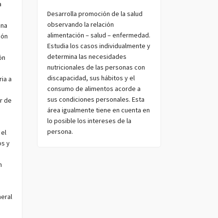
a
Desarrolla promoción de la salud
observando la relación
ona
alimentación – salud – enfermedad.
ión
Estudia los casos individualmente y
determina las necesidades
ón
nutricionales de las personas con
discapacidad, sus hábitos y el
ia a
consumo de alimentos acorde a
sus condiciones personales. Esta
r de
área igualmente tiene en cuenta en
lo posible los intereses de la
persona.
 el
os y
n
s
eral